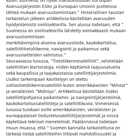
kuten Suomella, on hyvät mahdollisuudet Euroopan
Avaruusjärjestön ESAn ja Euroopan Unionin puitteissa
lähteä mukaan avaruustoimintaan." Historiallisen taustan
tarkastelun jälkeen artikkelissa käsitellään avaruuden
hyödyntämistä siviilisektorilla. Sen alussa todetaan, että "
Suomessa on siviilisektorilla lähdetty voimakkaasti mukaan
avaruustoimintaan
merkittävimpinä alueina avaruustiede, kaukokartoitus,
satelliittitietoliikenne, navigointi ja paikannus sekä
avaruuslaitteiden valmistus."
Seuraavassa luvussa, "Tietoliikennesatelliitit", selvitetään
satelliittien kiertoratoja, niiden käyttämiä taajuusalueita
sekä kaupallisia ja laajakaistaisia satelliittijärjestelmiä.
Lisäksi tarkempaan käsittelyyn on otettu
sotilastietoliikennesatelliitit kuten amerikkalaisten "Milstar"
ja venäläisten "Molniya". Artikkelissa käsitellään lisäksi
satelliittipohjaisia paikantamis- ja navigointijärjestelmiä,
kaukokartoitussatelliitteja ja satelliittikuvia. Viimeisessä
luvussa tuodaan esille amerikkalaisten, venäläisten ja
eurooppalaiset tiedustelusatelliittijärjestelmät ja niissä
käytettävä tekniset menetelmät. Päätännässä todetaan
muun muassa, että " Suomen kannalta tarkasteltuna on
tärkeää tietää satelliitteihin liittyvät mahdollisuudet ja