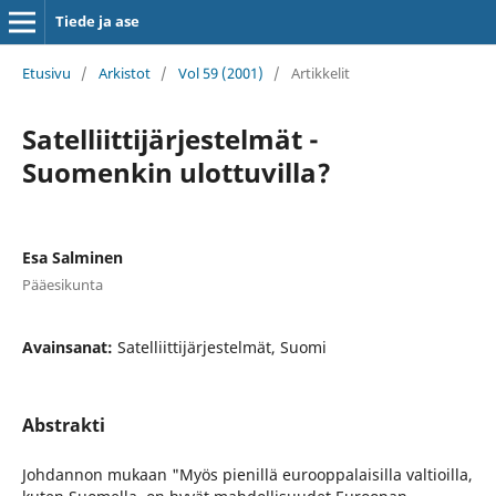
Tiede ja ase
Etusivu
/
Arkistot
/
Vol 59 (2001)
/
Artikkelit
Satelliittijärjestelmät -
Suomenkin ulottuvilla?
Esa Salminen
Pääesikunta
Avainsanat:
Satelliittijärjestelmät, Suomi
Abstrakti
Johdannon mukaan "Myös pienillä eurooppalaisilla valtioilla,