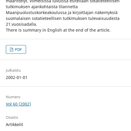
määrittelyt. Viimeisissä luvuissa esitellään sotatieteellisen
tutkimuksen ajankohtaista tilannetta
Maanpuolustuskorkeakoulussa ja kirjoittajan näkemyksiä
suomalaisen sotatieteellisen tutkimuksen tulevaisuudesta
21.vuosisadalla.
There is summary in English at the end of the article.
PDF
Julkaistu
2002-01-01
Numero
Vol 60 (2002)
Osasto
Artikkelit