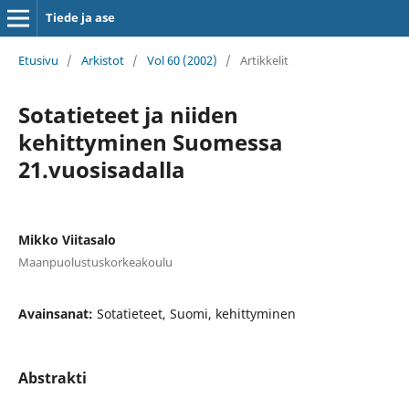
Tiede ja ase
Etusivu
/
Arkistot
/
Vol 60 (2002)
/
Artikkelit
Sotatieteet ja niiden
kehittyminen Suomessa
21.vuosisadalla
Mikko Viitasalo
Maanpuolustuskorkeakoulu
Avainsanat:
Sotatieteet, Suomi, kehittyminen
Abstrakti