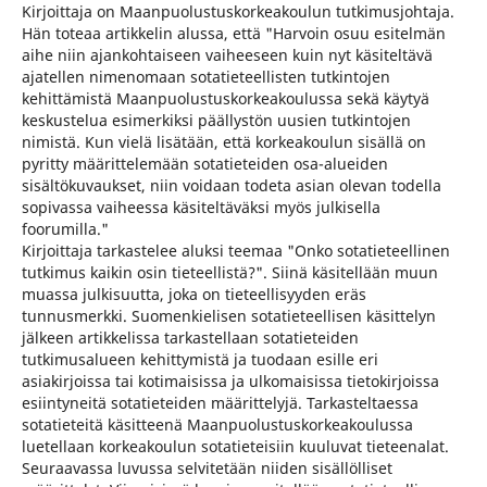
Kirjoittaja on Maanpuolustuskorkeakoulun tutkimusjohtaja.
Hän toteaa artikkelin alussa, että "Harvoin osuu esitelmän
aihe niin ajankohtaiseen vaiheeseen kuin nyt käsiteltävä
ajatellen nimenomaan sotatieteellisten tutkintojen
kehittämistä Maanpuolustuskorkeakoulussa sekä käytyä
keskustelua esimerkiksi päällystön uusien tutkintojen
nimistä. Kun vielä lisätään, että korkeakoulun sisällä on
pyritty määrittelemään sotatieteiden osa-alueiden
sisältökuvaukset, niin voidaan todeta asian olevan todella
sopivassa vaiheessa käsiteltäväksi myös julkisella
foorumilla."
Kirjoittaja tarkastelee aluksi teemaa "Onko sotatieteellinen
tutkimus kaikin osin tieteellistä?". Siinä käsitellään muun
muassa julkisuutta, joka on tieteellisyyden eräs
tunnusmerkki. Suomenkielisen sotatieteellisen käsittelyn
jälkeen artikkelissa tarkastellaan sotatieteiden
tutkimusalueen kehittymistä ja tuodaan esille eri
asiakirjoissa tai kotimaisissa ja ulkomaisissa tietokirjoissa
esiintyneitä sotatieteiden määrittelyjä. Tarkasteltaessa
sotatieteitä käsitteenä Maanpuolustuskorkeakoulussa
luetellaan korkeakoulun sotatieteisiin kuuluvat tieteenalat.
Seuraavassa luvussa selvitetään niiden sisällölliset