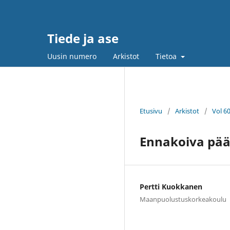
Tiede ja ase
Uusin numero
Arkistot
Tietoa
Etusivu
/
Arkistot
/
Vol 6
Ennakoiva pä
Pertti Kuokkanen
Maanpuolustuskorkeakoulu