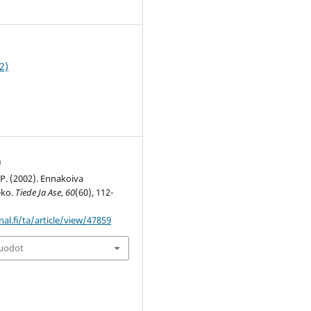
1
2)
n
P. (2002). Ennakoiva
eko.
Tiede Ja Ase
,
60
(60), 112-
nal.fi/ta/article/view/47859
muodot