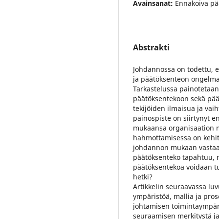
Avainsanat:
Ennakoiva pä
Abstrakti
Johdannossa on todettu, e
ja päätöksenteon ongelma
Tarkastelussa painotetaan
päätöksentekoon sekä päätö
tekijöiden ilmaisua ja vai
painospiste on siirtynyt 
mukaansa organisaation mu
hahmottamisessa on kehitt
johdannon mukaan vastaa
päätöksenteko tapahtuu, mi
päätöksentekoa voidaan t
hetki?
Artikkelin seuraavassa lu
ympäristöä, mallia ja pro
johtamisen toimintaympär
seuraamisen merkitystä ja