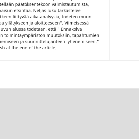
tellään päätöksentekoon valmistautumista,
aisun etsintää. Neljäs luku tarkastelee
keen liittyvää aika-analyysia, todeten muun
aa yllätykseen ja aloitteeseen". Viimeisessä
luvun alussa todetaan, että " Ennakoiva
en toimintaympäristön muutoksiin, tapahtumien
emiseen ja suunnittelujänteen lyhenemiseen."
h at the end of the article.