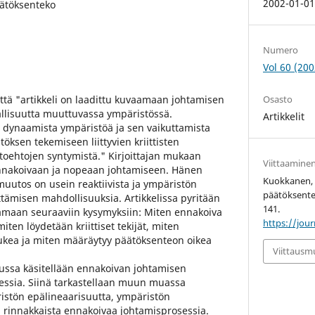
2002-01-0
ätöksenteko
Numero
Vol 60 (200
ttä "artikkeli on laadittu kuvaamaan johtamisen
Osasto
llisuutta muuttuvassa ympäristössä.
Artikkelit
 dynaamista ympäristöä ja sen vaikuttamista
ksen tekemiseen liittyvien kriittisten
htoehtojen syntymistä." Kirjoittajan mukaan
Viittaamine
ennakoivaan ja nopeaan johtamiseen. Hänen
Kuokkanen, 
utos on usein reaktiivista ja ympäristön
päätöksent
ämisen mahdollisuuksia. Artikkelissa pyritään
141.
maan seuraaviin kysymyksiin: Miten ennakoiva
https://jour
ten löydetään kriittiset tekijät, miten
ukea ja miten määräytyy päätöksenteon oikea
Viittaus
vussa käsitellään ennakoivan johtamisen
sessia. Siinä tarkastellaan muun muassa
istön epälineaarisuutta, ympäristön
 rinnakkaista ennakoivaa johtamisprosessia.