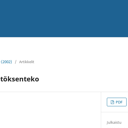
0 (2002)
/
Artikkelit
ätöksenteko
PDF
Julkaistu