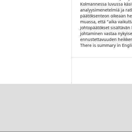
Kolmannessa luvussa käsi
analyysimenetelmiä ja ratk
päätöksenteon oikeaan het
muassa, että "aika vaikutt
johtopäätökset sisältävän 
johtaminen vastaa nykyis
ennustettavuuden heikken
There is summary in Englis