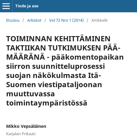
Tiede ja ase
Etusivu
/
Arkistot
/
Vol 72 Nro 1 (2014)
/
Artikkelit
TOIMINNAN KEHITTÄMINEN
TAKTIIKAN TUTKIMUKSEN PÄÄ-
MÄÄRÄNÄ - pääkomentopaikan
siirron suunnitteluprosessi
suojan näkökulmasta Itä-
Suomen viestipataljoonan
muuttuvassa
toimintaympäristössä
Mikko Vepsäläinen
Karjalan Prikaati