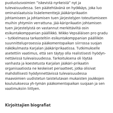
puolustusvoimien ”iskevistä nyrkeistä” nyt ja
tulevaisuudessa. Sen päätehtävänä on hyökkäys, joka luo
ominaislaatuisia lisäelementtejä jääkäriprikaatin
johtamiseen ja johtamisen tuen järjestelyjen toteuttamiseen
muihin yhtymiin verrattuna. Jää-käriprikaatin johtamisen
tuen järjestelyistä on vastannut merkittäviltä osin
esikuntakomppanian päällikkö. Mikko Vepsäläisen pro gradu
– tutkielmassa tarkasteltiin esikuntakomppanian päällikön
suunnitteluprosessia pääkomentopaikan siirrossa suojan
näkökulmasta Karjalan jääkäriprikaatissa. Tutkimukselle
asetettiin vaatimus, että sen täytyy olla realistisesti hyödyn-
nettävissä tulevaisuudessa. Tarkoituksena oli löytää
vanhasta ja koestetusta Karjalan jääkäri-prikaatin
organisaatiosta ne keskeiset periaatteet, jotka olisivat
mahdollisesti hyödynnettävissä tulevaisuudessa
maavoimien uudistetun taistelutavan mukaisten joukkojen
koulutuksessa yh-tymän pääkomentopaikan suojaan ja sen
vaatimuksiin liittyen.
Kirjoittajien biografiat