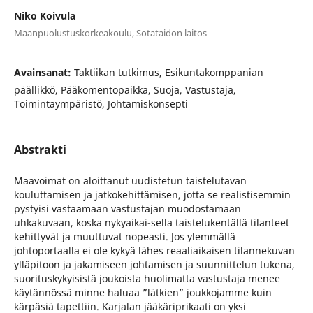
Niko Koivula
Maanpuolustuskorkeakoulu, Sotataidon laitos
Avainsanat:
Taktiikan tutkimus, Esikuntakomppanian
päällikkö, Pääkomentopaikka, Suoja, Vastustaja,
Toimintaympäristö, Johtamiskonsepti
Abstrakti
Maavoimat on aloittanut uudistetun taistelutavan
kouluttamisen ja jatkokehittämisen, jotta se realistisemmin
pystyisi vastaamaan vastustajan muodostamaan
uhkakuvaan, koska nykyaikai-sella taistelukentällä tilanteet
kehittyvät ja muuttuvat nopeasti. Jos ylemmällä
johtoportaalla ei ole kykyä lähes reaaliaikaisen tilannekuvan
ylläpitoon ja jakamiseen johtamisen ja suunnittelun tukena,
suorituskykyisistä joukoista huolimatta vastustaja menee
käytännössä minne haluaa ”lätkien” joukkojamme kuin
kärpäsiä tapettiin. Karjalan jääkäriprikaati on yksi