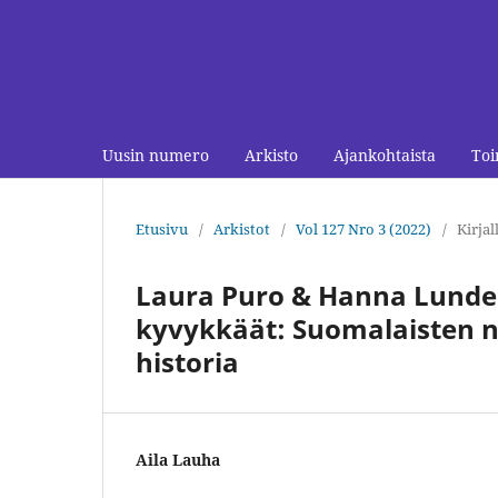
Uusin numero
Arkisto
Ajankohtaista
Toi
Etusivu
/
Arkistot
/
Vol 127 Nro 3 (2022)
/
Kirjal
Laura Puro & Hanna Lundell-
kyvykkäät: Suomalaisten na
historia
Aila Lauha