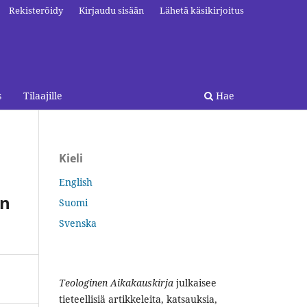
Rekisteröidy
Kirjaudu sisään
Lähetä käsikirjoitus
s
Tilaajille
Hae
Kieli
English
on
Suomi
Svenska
Teologinen Aikakauskirja
julkaisee
tieteellisiä artikkeleita, katsauksia,