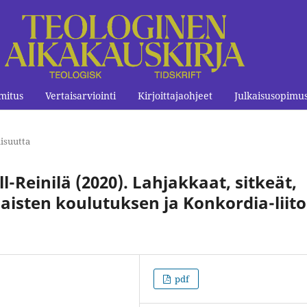
mitus
Vertaisarviointi
Kirjoittajaohjeet
Julkaisusopimu
lisuutta
Reinilä (2020). Lahjakkaat, sitkeät,
isten koulutuksen ja Konkordia-liit
pdf