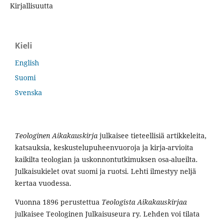
Kirjallisuutta
Kieli
English
Suomi
Svenska
Teologinen Aikakauskirja
julkaisee tieteellisiä artikkeleita,
katsauksia, keskustelupuheenvuoroja ja kirja-arvioita
kaikilta teologian ja uskonnontutkimuksen osa-alueilta.
Julkaisukielet ovat suomi ja ruotsi. Lehti ilmestyy neljä
kertaa vuodessa.
Vuonna 1896 perustettua
Teologista Aikakauskirjaa
julkaisee Teologinen Julkaisuseura ry. Lehden voi tilata