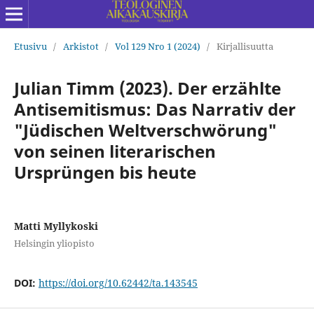
Etusivu
/
Arkistot
/
Vol 129 Nro 1 (2024)
/
Kirjallisuutta
Julian Timm (2023). Der erzählte
Antisemitismus: Das Narrativ der
"Jüdischen Weltverschwörung"
von seinen literarischen
Ursprüngen bis heute
Matti Myllykoski
Helsingin yliopisto
DOI:
https://doi.org/10.62442/ta.143545