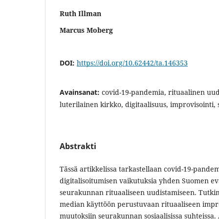
Ruth Illman
Marcus Moberg
DOI:
https://doi.org/10.62442/ta.146353
Avainsanat:
covid-19-pandemia, rituaalinen uud
luterilainen kirkko, digitaalisuus, improvisointi,
Abstrakti
Tässä artikkelissa tarkastellaan covid-19-pand
digitalisoitumisen vaikutuksia yhden Suomen eva
seurakunnan rituaaliseen uudistamiseen. Tutkim
median käyttöön perustuvaan rituaaliseen impro
muutoksiin seurakunnan sosiaalisissa suhteissa.