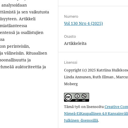
a analysoidaan
tämistä ja sen vaikutusta
Numero
lisyyteen. Artikkeli
Vol 130 Nro 4 (2025)
emiatilanteessa
tensä ja osallistujien
Osasto
ssa
Artikkeleita
on perinteisiin,
ja välineisiin. Rituaalisen
soonallisuutta ja
Lisenssi
ehmeää auktoriteettia ja
Copyright (c) 2025 Katriina Hulkkon
Linda Annunen, Ruth Illman , Marcu
Moberg
Tämä työ on lisensoitu
Creative Co
Nimeä-EiKaupallinen 4.0 Kansainväl
Julkinen -lisenssillä
.