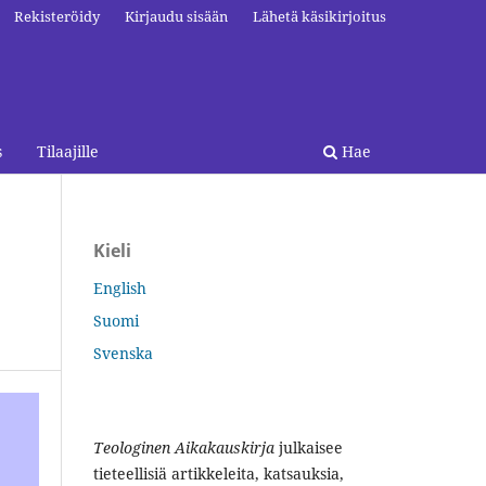
Rekisteröidy
Kirjaudu sisään
Lähetä käsikirjoitus
s
Tilaajille
Hae
Kieli
English
Suomi
Svenska
Teologinen Aikakauskirja
julkaisee
tieteellisiä artikkeleita, katsauksia,