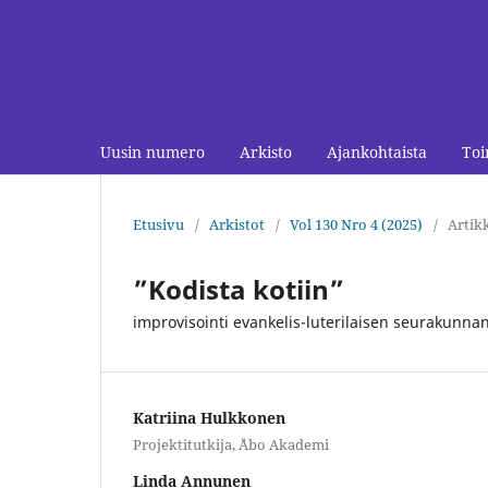
Uusin numero
Arkisto
Ajankohtaista
Toi
Etusivu
/
Arkistot
/
Vol 130 Nro 4 (2025)
/
Artikk
”Kodista kotiin”
improvisointi evankelis-luterilaisen seurakunnan
Katriina Hulkkonen
Projektitutkija, Åbo Akademi
Linda Annunen