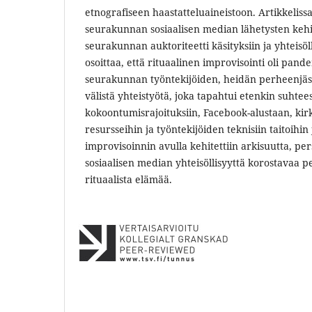
etnografiseen haastatteluaineistoon. Artikkeliss
seurakunnan sosiaalisen median lähetysten kehit
seurakunnan auktoriteetti käsityksiin ja yhteisöl
osoittaa, että rituaalinen improvisointi oli pand
seurakunnan työntekijöiden, heidän perheenjäsen
välistä yhteistyötä, joka tapahtui etenkin suhtee
kokoontumisrajoituksiin, Facebook-alustaan, kirk
resursseihin ja työntekijöiden teknisiin taitoihin 
improvisoinnin avulla kehitettiin arkisuutta, per
sosiaalisen median yhteisöllisyyttä korostavaa p
rituaalista elämää.