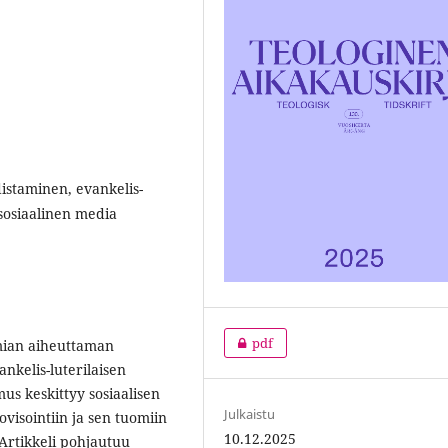
istaminen, evankelis-
 sosiaalinen media
pdf
emian aiheuttaman
nkelis-luterilaisen
us keskittyy sosiaalisen
Julkaistu
visointiin ja sen tuomiin
10.12.2025
 Artikkeli pohjautuu