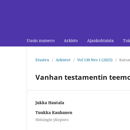
Uusin numero
Arkisto
Ajankohtaista
Toi
Etusivu
/
Arkistot
/
Vol 130 Nro 1 (2025)
/
Katsa
Vanhan testamentin teemoja
Jukka Hautala
Tuukka Kauhanen
Helsingin yliopisto