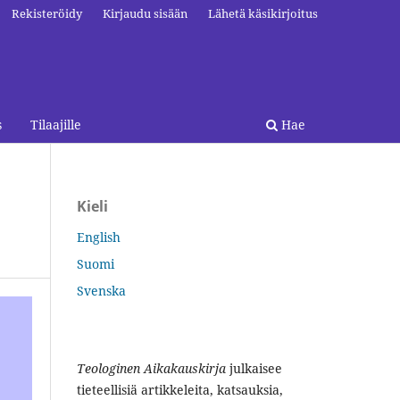
Rekisteröidy
Kirjaudu sisään
Lähetä käsikirjoitus
s
Tilaajille
Hae
Kieli
English
Suomi
Svenska
Teologinen Aikakauskirja
julkaisee
tieteellisiä artikkeleita, katsauksia,