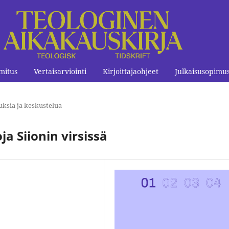
mitus
Vertaisarviointi
Kirjoittajaohjeet
Julkaisusopimu
uksia ja keskustelua
 Siionin virsissä