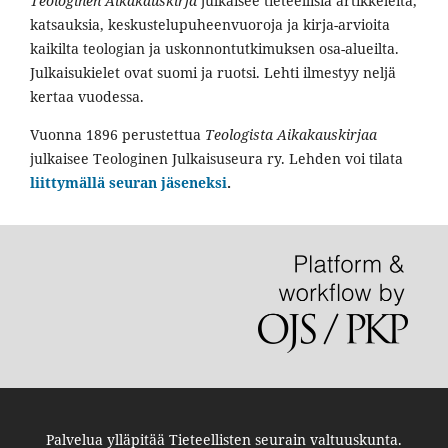
Teologinen Aikakauskirja
julkaisee tieteellisiä artikkeleita,
katsauksia, keskustelupuheenvuoroja ja kirja-arvioita
kaikilta teologian ja uskonnontutkimuksen osa-alueilta.
Julkaisukielet ovat suomi ja ruotsi. Lehti ilmestyy neljä
kertaa vuodessa.
Vuonna 1896 perustettua
Teologista Aikakauskirjaa
julkaisee Teologinen Julkaisuseura ry. Lehden voi tilata
liittymällä seuran jäseneksi
.
Palvelua ylläpitää
Tieteellisten seurain valtuuskunta
.