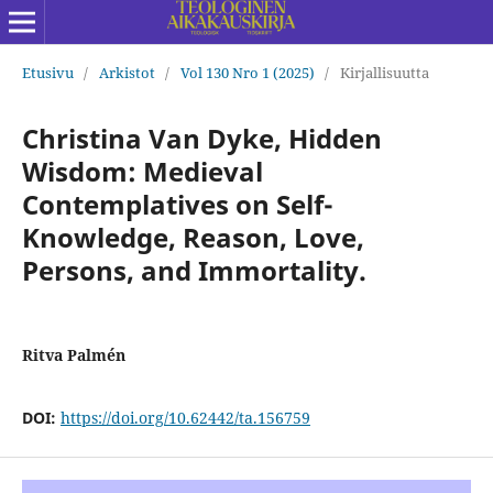
Etusivu
/
Arkistot
/
Vol 130 Nro 1 (2025)
/
Kirjallisuutta
Christina Van Dyke, Hidden
Wisdom: Medieval
Contemplatives on Self-
Knowledge, Reason, Love,
Persons, and Immortality.
Ritva Palmén
DOI:
https://doi.org/10.62442/ta.156759