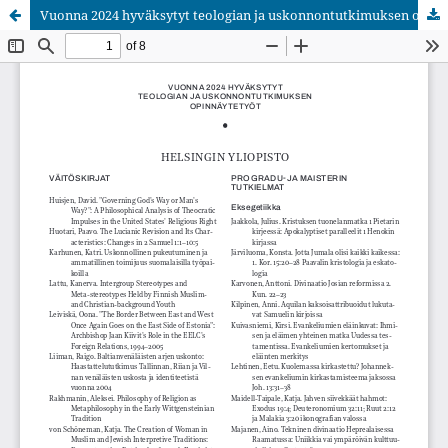
Vuonna 2024 hyväksytyt teologian ja uskonnontutkimuksen opinnäytetyöt
Palvelua ylläpitää
Tieteellisten seurain valtuuskunta
.