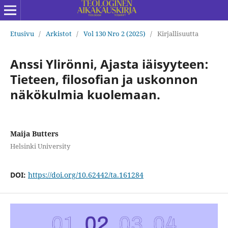
Etusivu
/
Arkistot
/
Vol 130 Nro 2 (2025)
/
Kirjallisuutta
Anssi Ylirönni, Ajasta iäisyyteen:
Tieteen, filosofian ja uskonnon
näkökulmia kuolemaan.
Maija Butters
Helsinki University
DOI:
https://doi.org/10.62442/ta.161284