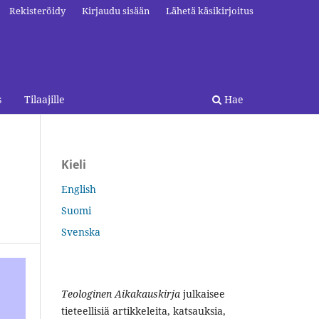
Rekisteröidy
Kirjaudu sisään
Lähetä käsikirjoitus
s
Tilaajille
Hae
Kieli
English
Suomi
Svenska
Teologinen Aikakauskirja
julkaisee
tieteellisiä artikkeleita, katsauksia,