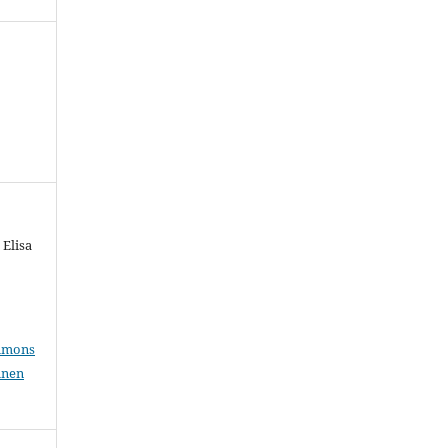
 Elisa
mmons
inen