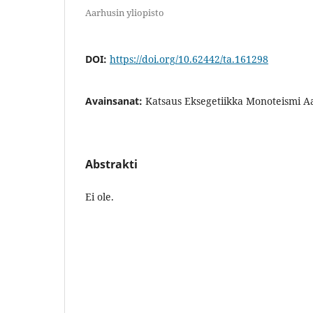
Aarhusin yliopisto
DOI:
https://doi.org/10.62442/ta.161298
Avainsanat:
Katsaus Eksegetiikka Monoteismi Aa
Abstrakti
Ei ole.