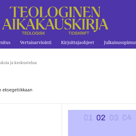
mitus
Vertaisarviointi
Kirjoittajaohjeet
Julkaisusopimu
uksia ja keskustelua
n eksegetiikkaan