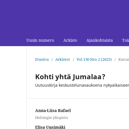
Uusin numero
Arkisto
Ajankohtaista
Toi
Etusivu
/
Arkistot
/
Vol 130 Nro 2 (2025)
/
Katsa
Kohti yhtä Jumalaa?
Uutuuskirja keskustelunavauksena nykyaikaisee
Anna-Liisa Rafael
Helsingin yliopisto
Elisa Uusimäki