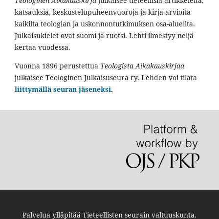
Teologinen Aikakauskirja
julkaisee tieteellisiä artikkeleita,
katsauksia, keskustelupuheenvuoroja ja kirja-arvioita
kaikilta teologian ja uskonnontutkimuksen osa-alueilta.
Julkaisukielet ovat suomi ja ruotsi. Lehti ilmestyy neljä
kertaa vuodessa.
Vuonna 1896 perustettua
Teologista Aikakauskirjaa
julkaisee Teologinen Julkaisuseura ry. Lehden voi tilata
liittymällä seuran jäseneksi
.
Palvelua ylläpitää
Tieteellisten seurain valtuuskunta
.