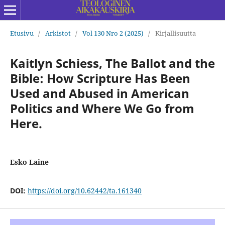
Etusivu
/
Arkistot
/
Vol 130 Nro 2 (2025)
/
Kirjallisuutta
Kaitlyn Schiess, The Ballot and the
Bible: How Scripture Has Been
Used and Abused in American
Politics and Where We Go from
Here.
Esko Laine
DOI:
https://doi.org/10.62442/ta.161340