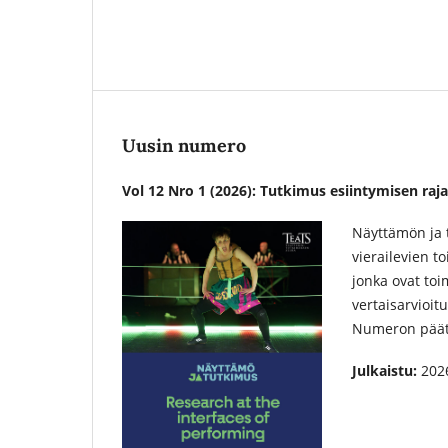
Uusin numero
Vol 12 Nro 1 (2026): Tutkimus esiintymisen raja
Näyttämön ja
vierailevien 
jonka ovat toi
vertaisarvioit
Numeron päättä
Julkaistu:
202