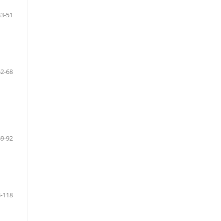
33-51
52-68
69-92
-118