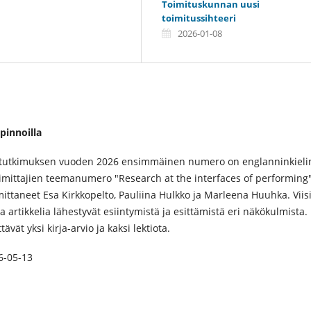
Toimituskunnan uusi
toimitussihteeri
2026-01-08
pinnoilla
 tutkimuksen vuoden 2026 ensimmäinen numero on englanninkieli
toimittajien teemanumero "Research at
the interfaces of performing"
mittaneet Esa Kirkkopelto, Pauliina Hulkko ja Marleena Huuhka. Viis
ua artikkelia lähestyvät esiintymistä ja esittämistä eri näkökulmista.
vät yksi kirja-arvio ja kaksi lektiota.
6-05-13