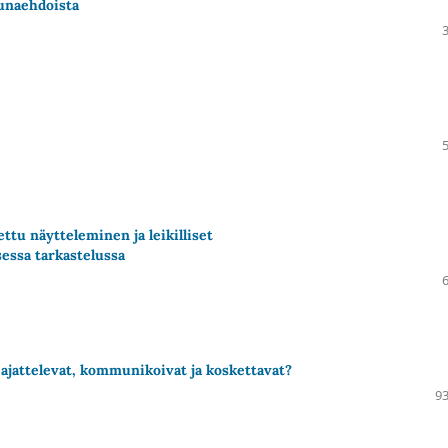
eunaehdoista
ettu näytteleminen ja leikilliset
sessa tarkastelussa
 ajattelevat, kommunikoivat ja koskettavat?
93