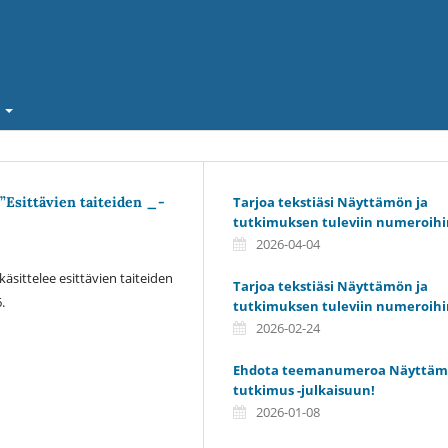
a
 ”Esittävien taiteiden _-
Tarjoa tekstiäsi Näyttämön ja
tutkimuksen tuleviin numeroihi
2026-04-04
ittelee esittävien taiteiden
Tarjoa tekstiäsi Näyttämön ja
.
tutkimuksen tuleviin numeroihi
2026-02-24
Ehdota teemanumeroa Näyttämö
tutkimus -julkaisuun!
2026-01-08