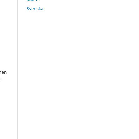
Svenska
nen
,
i