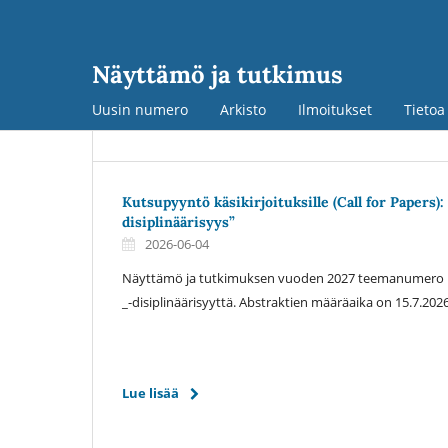
Näyttämö ja tutkimus
Uusin numero
Arkisto
Ilmoitukset
Tieto
Kutsupyyntö käsikirjoituksille (Call for Papers):
disiplinäärisyys”
2026-06-04
Näyttämö ja tutkimuksen vuoden 2027 teemanumero käs
_-disiplinäärisyyttä. Abstraktien määräaika on 15.7.2026
Lue lisää