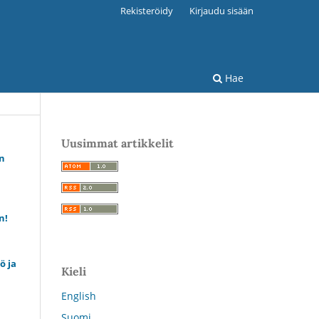
Rekisteröidy
Kirjaudu sisään
Hae
Uusimmat artikkelit
n
n!
 ja
Kieli
English
Suomi