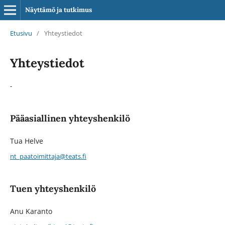
Näyttämö ja tutkimus
Etusivu
/
Yhteystiedot
Yhteystiedot
-
Pääasiallinen yhteyshenkilö
Tua Helve
nt_paatoimittaja@teats.fi
Tuen yhteyshenkilö
Anu Karanto