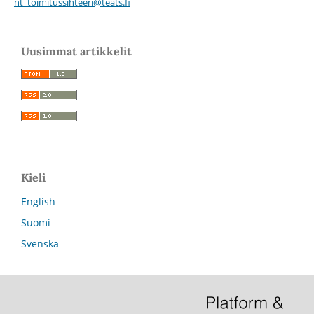
nt_toimitussihteeri@teats.fi
Uusimmat artikkelit
Kieli
English
Suomi
Svenska