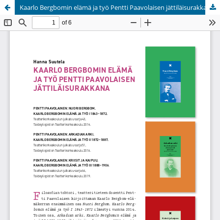
Kaarlo Bergbomin elämä ja työ Pentti Paavolaisen jättiläisurakkana
Palvelua ylläpitää
Tieteellisten seurain valtuuskunta
.