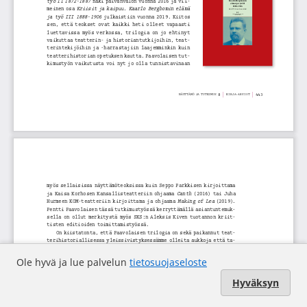
Ole hyvä ja lue palvelun
tietosuojaseloste
Hyväksyn