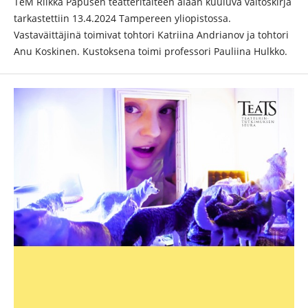
TeM Riikka Papusen teatteritaiteen alaan kuuluva väitöskirja
tarkastettiin 13.4.2024 Tampereen yliopistossa.
Vastaväittäjinä toimivat tohtori Katriina Andrianov ja tohtori
Anu Koskinen. Kustoksena toimi professori Pauliina Hulkko.