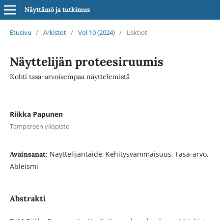
Näyttämö ja tutkimus
Etusivu
/
Arkistot
/
Vol 10 (2024)
/
Lektiot
Näyttelijän proteesiruumis
Kohti tasa-arvoisempaa näyttelemistä
Riikka Papunen
Tampereen yliopisto
Näyttelijäntaide, Kehitysvammaisuus, Tasa-arvo,
Avainsanat:
Ableismi
Abstrakti