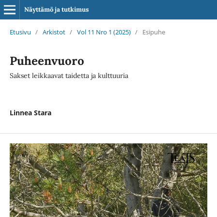
Näyttämö ja tutkimus
Etusivu
/
Arkistot
/
Vol 11 Nro 1 (2025)
/
Esipuhe
Puheenvuoro
Sakset leikkaavat taidetta ja kulttuuria
Linnea Stara