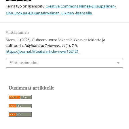
Tämä työ on lisensoitu
Creative Commons Nimeä-EiKaupallinen-
EiMuutoksia 4.0 Kansainvälinen Julkinen -lisenssillä
.
Viittaaminen
Stara, L. (2025). Puheenvuoro: Sakset leikkaavat taidetta ja
kulttuuria.
Näyttämö Ja Tutkimus
,
11
(1), 7-9.
https://journal.fi/teats/article/view/162421
Viittausmuodot
Uusimmat artikkelit