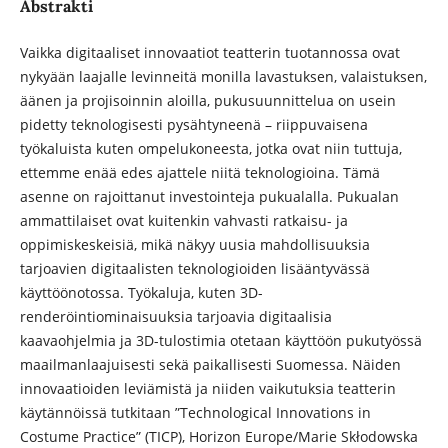
Abstrakti
Vaikka digitaaliset innovaatiot teatterin tuotannossa ovat
nykyään laajalle levinneitä monilla lavastuksen, valaistuksen,
äänen ja projisoinnin aloilla, pukusuunnittelua on usein
pidetty teknologisesti pysähtyneenä – riippuvaisena
työkaluista kuten ompelukoneesta, jotka ovat niin tuttuja,
ettemme enää edes ajattele niitä teknologioina. Tämä
asenne on rajoittanut investointeja pukualalla. Pukualan
ammattilaiset ovat kuitenkin vahvasti ratkaisu- ja
oppimiskeskeisiä, mikä näkyy uusia mahdollisuuksia
tarjoavien digitaalisten teknologioiden lisääntyvässä
käyttöönotossa. Työkaluja, kuten 3D-
renderöintiominaisuuksia tarjoavia digitaalisia
kaavaohjelmia ja 3D-tulostimia otetaan käyttöön pukutyössä
maailmanlaajuisesti sekä paikallisesti Suomessa. Näiden
innovaatioiden leviämistä ja niiden vaikutuksia teatterin
käytännöissä tutkitaan ”Technological Innovations in
Costume Practice” (TICP), Horizon Europe/Marie Skłodowska