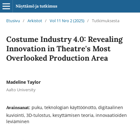
Näyttämö ja tutkimus
Etusivu
/
Arkistot
/
Vol 11 Nro 2 (2025)
/
Tutkimuksesta
Costume Industry 4.0: Revealing
Innovation in Theatre's Most
Overlooked Production Area
Madeline Taylor
Aalto University
puku, teknologian käyttöönotto, digitaalinen
Avainsanat:
kuviointi, 3D-tulostus, kesyttämisen teoria, innovaatioiden
leviäminen