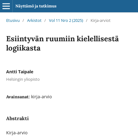
Näyttämö ja tutkimus
Etusivu
/
Arkistot
/
Vol 11 Nro 2 (2025)
/
Kirja-arviot
Esiintyvän ruumiin kielellisestä
logiikasta
Antti Taipale
Helsingin yliopisto
kirja-arvio
Avainsanat:
Abstrakti
Kirja-arvio