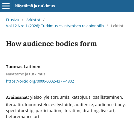
Näyttämö ja tutkimus
Etusivu
/
Arkistot
/
Vol 12 Nro 1 (2026): Tutkimus esiintymisen rajapinnoilla
/
Lektiot
How audience bodies form
Tuomas Laitinen
Näyttämö ja tutkimus
https://orcid.org/0000-0002-4377-4802
yleisö, yleisöruumis, katsojuus, osallistaminen,
Avainsanat:
iteraatio, luonnostelu, esitystaide, audience, audience body,
spectatorship, participation, iteration, drafting, live art,
beforemance art