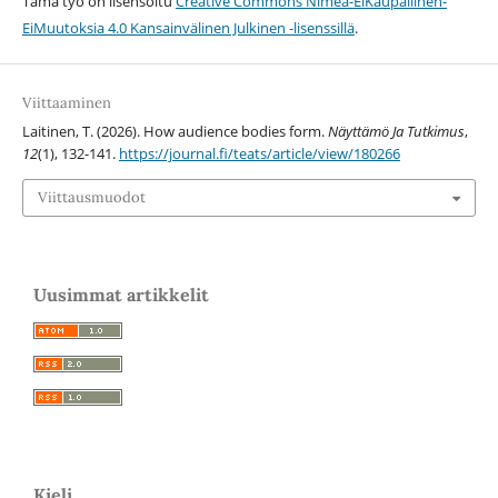
Tämä työ on lisensoitu
Creative Commons Nimeä-EiKaupallinen-
EiMuutoksia 4.0 Kansainvälinen Julkinen -lisenssillä
.
Viittaaminen
Laitinen, T. (2026). How audience bodies form.
Näyttämö Ja Tutkimus
,
12
(1), 132-141.
https://journal.fi/teats/article/view/180266
Viittausmuodot
Uusimmat artikkelit
Kieli