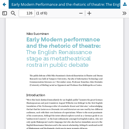
Early Modern Performance and the rhetoric of theatre: The English Renaissance stage as metatheatrical rostra in public debate
Palvelua ylläpitää
Tieteellisten seurain valtuuskunta
.