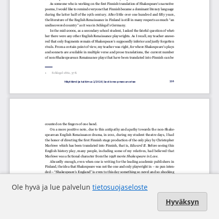
Ole hyvä ja lue palvelun
tietosuojaseloste
Hyväksyn