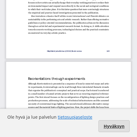
Ole hyvä ja lue palvelun
tietosuojaseloste
Hyväksyn