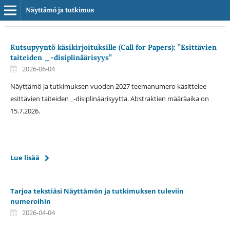
Näyttämö ja tutkimus
Kutsupyyntö käsikirjoituksille (Call for Papers): ”Esittävien
taiteiden _-disiplinäärisyys”
2026-06-04
Näyttämö ja tutkimuksen vuoden 2027 teemanumero käsittelee
esittävien taiteiden _-disiplinäärisyyttä. Abstraktien määräaika on
15.7.2026.
Lue lisää
Tarjoa tekstiäsi Näyttämön ja tutkimuksen tuleviin
numeroihin
2026-04-04