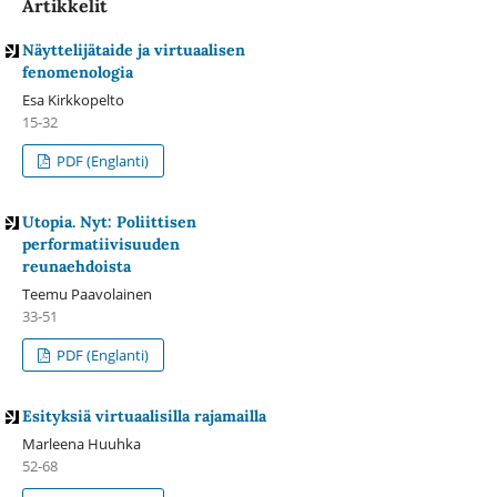
Artikkelit
Näyttelijätaide ja virtuaalisen
fenomenologia
Esa Kirkkopelto
15-32
PDF (Englanti)
Utopia. Nyt: Poliittisen
performatiivisuuden
reunaehdoista
Teemu Paavolainen
33-51
PDF (Englanti)
Esityksiä virtuaalisilla rajamailla
Marleena Huuhka
52-68