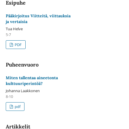
Esipuhe
Pääkirjoitus Viitteitä, viittauksia
ja vertaisia
Tua Helve
5-7
PDF
Puheenvuoro
Miten tallentaa aineetonta
kulttuuriperintöä?
Johanna Laakkonen
8-10
pdf
Artikkelit