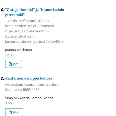
”Outoja ihmeitä” ja ”humoristisia
piirrelmiä”
– etnisiin vähemmistöihin
kuuluneiden ja PoC-ihmisten
representaatioita Suomen
Kansallisteatterin
lastenteatteriesityksissä 1902–1969
Joanna Weckman
12-36
pdf
Rautainen esirippu kohoaa
Petroskoin Kansallinen teatteri
Suomessa 1965-1985
Simo Mikkonen, Sampo Ikonen
37-65
PDF