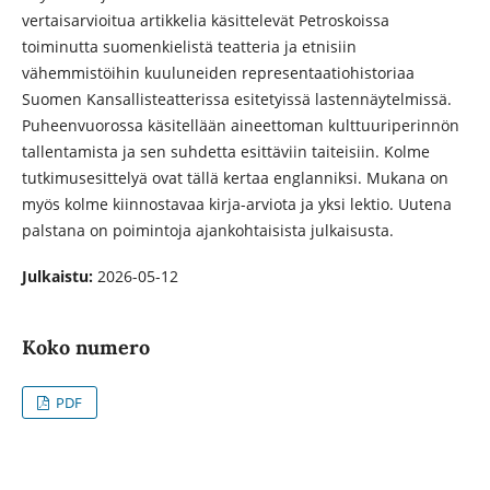
vertaisarvioitua artikkelia käsittelevät Petroskoissa
toiminutta suomenkielistä teatteria ja etnisiin
vähemmistöihin kuuluneiden representaatiohistoriaa
Suomen Kansallisteatterissa esitetyissä lastennäytelmissä.
Puheenvuorossa käsitellään aineettoman kulttuuriperinnön
tallentamista ja sen suhdetta esittäviin taiteisiin. Kolme
tutkimusesittelyä ovat tällä kertaa englanniksi. Mukana on
myös kolme kiinnostavaa kirja-arviota ja yksi lektio. Uutena
palstana on poimintoja ajankohtaisista julkaisusta.
Julkaistu:
2026-05-12
Koko numero
PDF