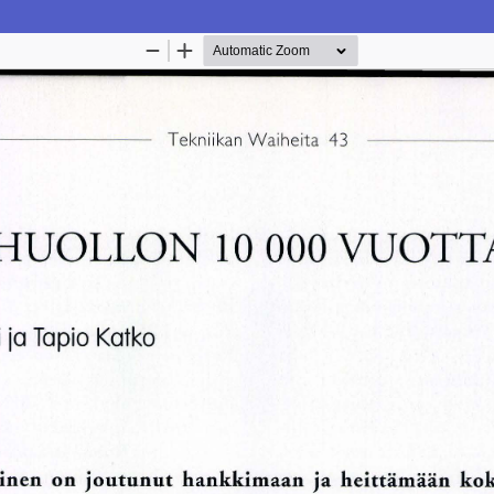
Palvelua ylläpitää
Tieteellisten seurain valtuuskun