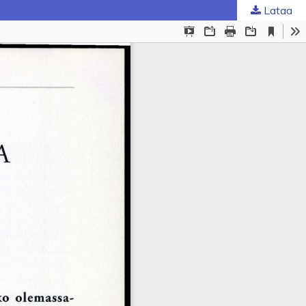
Lataa
ta
.