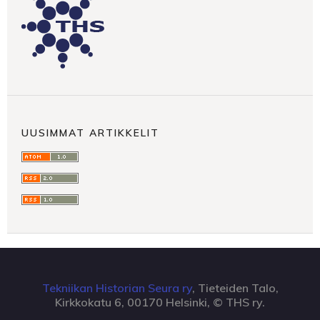
UUSIMMAT ARTIKKELIT
Tekniikan Historian Seura ry
, Tieteiden Talo,
Kirkkokatu 6, 00170 Helsinki, © THS ry.