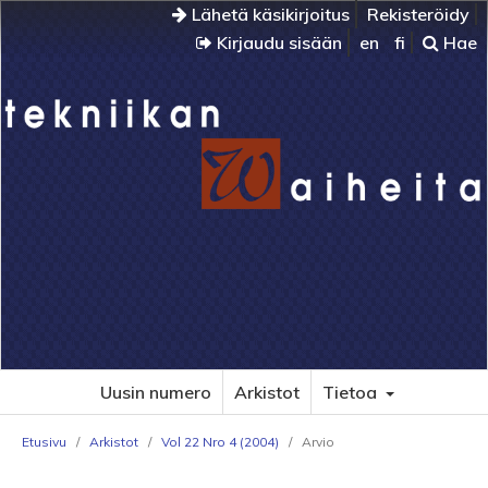
Lähetä käsikirjoitus
Rekisteröidy
Kirjaudu sisään
en
fi
Hae
Uusin numero
Arkistot
Tietoa
Etusivu
/
Arkistot
/
Vol 22 Nro 4 (2004)
/
Arvio