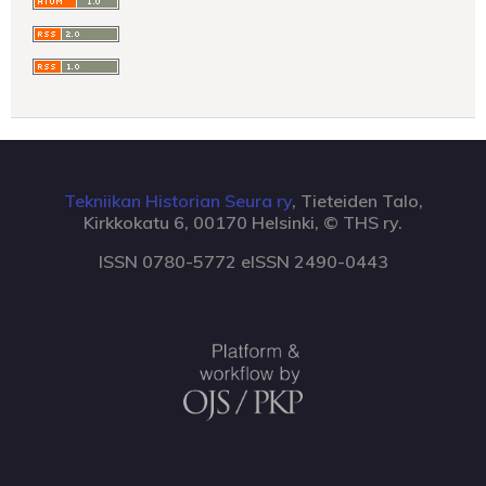
Tekniikan Historian Seura ry
, Tieteiden Talo,
Kirkkokatu 6, 00170 Helsinki, © THS ry.
ISSN 0780-5772 eISSN 2490-0443