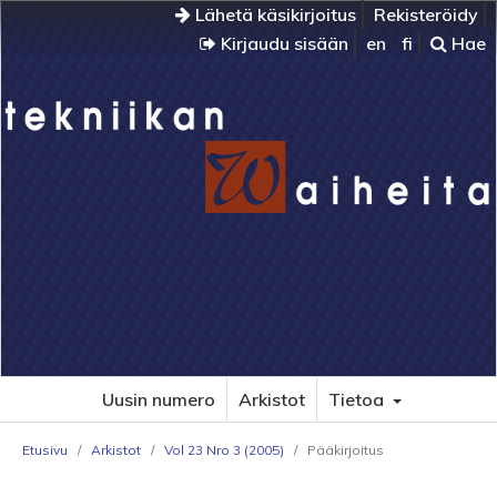
Lähetä käsikirjoitus
Rekisteröidy
Kirjaudu sisään
en
fi
Hae
Uusin numero
Arkistot
Tietoa
Etusivu
/
Arkistot
/
Vol 23 Nro 3 (2005)
/
Pääkirjoitus