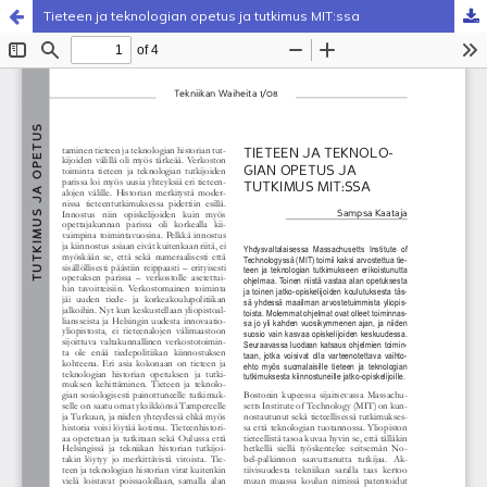
Tieteen ja teknologian opetus ja tutkimus MIT:ssa
Palvelua ylläpitää
Tieteellisten seurain valtuuskunta
.