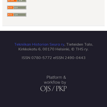
Tekniikan Historian Seura ry
, Tieteiden Talo,
Kirkkokatu 6, 00170 Helsinki, © THS ry.
ISSN 0780-5772 eISSN 2490-0443