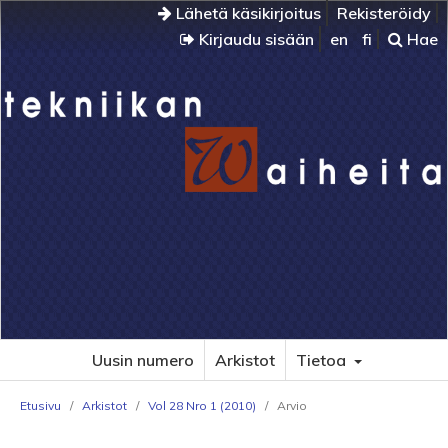
Lähetä käsikirjoitus
Rekisteröidy
Kirjaudu sisään
en
fi
Hae
Uusin numero
Arkistot
Tietoa
Etusivu
/
Arkistot
/
Vol 28 Nro 1 (2010)
/
Arvio