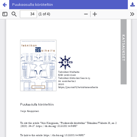
Puukaasulla köröteltiin
Palvelua ylläpitää
Tieteellisten seurain valtuuskunta
.