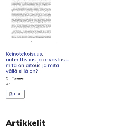
Keinotekoisuus,
autenttisuus ja arvostus –
mitä on aitous ja mitä
väliä sillä on?
Olli Turunen
4-5
PDF
Artikkelit