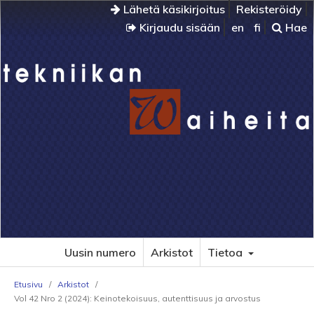
Lähetä käsikirjoitus
Rekisteröidy
Kirjaudu sisään
en
fi
Hae
Uusin numero
Arkistot
Tietoa
Etusivu
/
Arkistot
/
Vol 42 Nro 2 (2024): Keinotekoisuus, autenttisuus ja arvostus