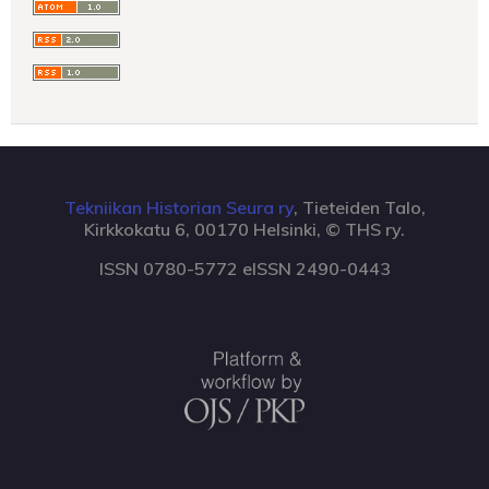
Tekniikan Historian Seura ry
, Tieteiden Talo,
Kirkkokatu 6, 00170 Helsinki, © THS ry.
ISSN 0780-5772 eISSN 2490-0443