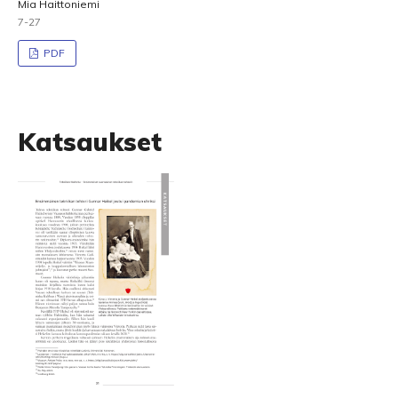
Mia Haittoniemi
7-27
PDF
Katsaukset