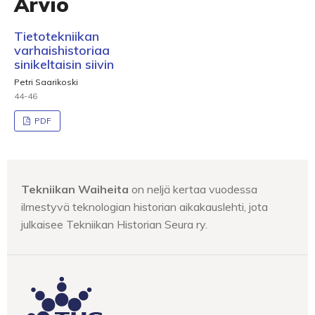
Arvio
Tietotekniikan
varhaishistoriaa
sinikeltaisin siivin
Petri Saarikoski
44-46
PDF
Tekniikan Waiheita
on neljä kertaa vuodessa
ilmestyvä teknologian historian aikakauslehti, jota
julkaisee Tekniikan Historian Seura ry.