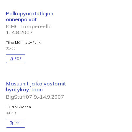
Polkupyörätutkijan
onnenpäivät
ICHC Tampereella
1.-4.8.2007
Tiina Männistö-Funk
31-33
PDF
Masuunit ja kaivostornit
hyötykäyttöön
BigStuff07 9.-14.9.2007
Tuija Mikkonen
34-39
PDF