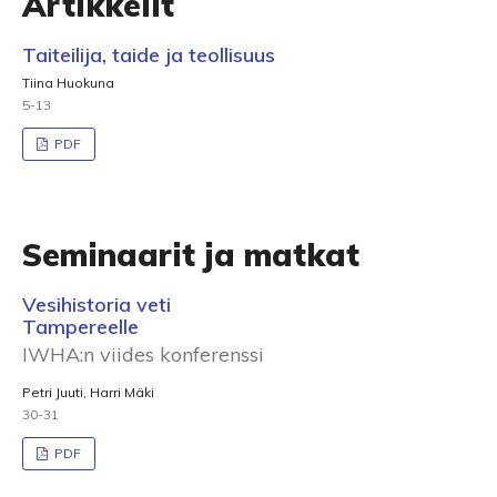
Artikkelit
Taiteilija, taide ja teollisuus
Tiina Huokuna
5-13
PDF
Seminaarit ja matkat
Vesihistoria veti
Tampereelle
IWHA:n viides konferenssi
Petri Juuti, Harri Mäki
30-31
PDF