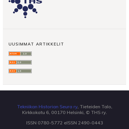
UUSIMMAT ARTIKKELIT
Tekniikan Historian Seura ry
, Tieteiden Talo,
Kirkkokatu 6, 00170 Helsinki, © THS ry.
ISSN 0780-5772 eISSN 2490-0443