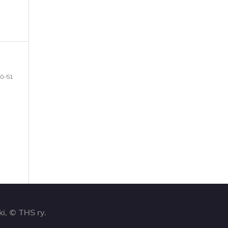
0-51
ki, © THS ry.