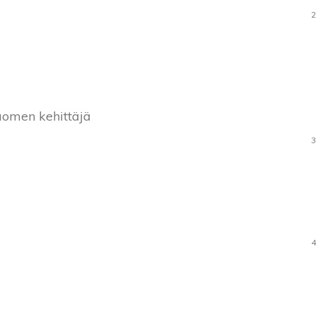
2
uomen kehittäjä
3
4