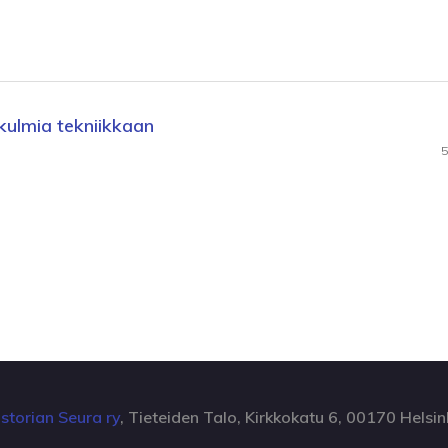
ökulmia tekniikkaan
5
storian Seura ry
, Tieteiden Talo, Kirkkokatu 6, 00170 Helsin