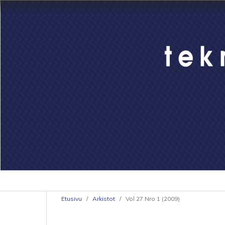
Etusivu
/
Arkistot
/
Vol 27 Nro 1 (2009)