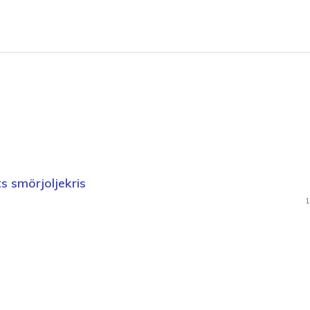
s smörjoljekris
1