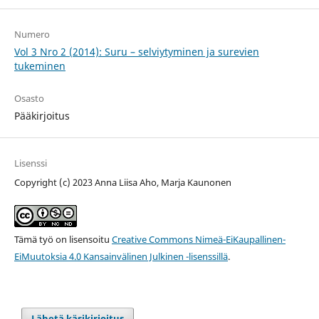
Numero
Vol 3 Nro 2 (2014): Suru – selviytyminen ja surevien
tukeminen
Osasto
Pääkirjoitus
Lisenssi
Copyright (c) 2023 Anna Liisa Aho, Marja Kaunonen
Tämä työ on lisensoitu
Creative Commons Nimeä-EiKaupallinen-
EiMuutoksia 4.0 Kansainvälinen Julkinen -lisenssillä
.
Lähetä käsikirjoitus