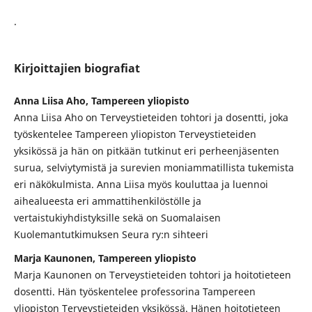
.
Kirjoittajien biografiat
Anna Liisa Aho, Tampereen yliopisto
Anna Liisa Aho on Terveystieteiden tohtori ja dosentti, joka
työskentelee Tampereen yliopiston Terveystieteiden
yksikössä ja hän on pitkään tutkinut eri perheenjäsenten
surua, selviytymistä ja surevien moniammatillista tukemista
eri näkökulmista. Anna Liisa myös kouluttaa ja luennoi
aihealueesta eri ammattihenkilöstölle ja
vertaistukiyhdistyksille sekä on Suomalaisen
Kuolemantutkimuksen Seura ry:n sihteeri
Marja Kaunonen, Tampereen yliopisto
Marja Kaunonen on Terveystieteiden tohtori ja hoitotieteen
dosentti. Hän työskentelee professorina Tampereen
yliopiston Terveystieteiden yksikössä. Hänen hoitotieteen