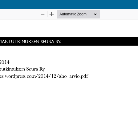
Palvelua ylläpitää
Tieteellisten seurain valtuuskunta
.