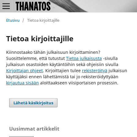
Etusivu
/
Tietoa kirjoittajille
Tietoa kirjoittajille
Kiinnostaako tähän julkaisuun kirjoittaminen?
Suosittelemme, että tutustut
Tietoa julkaisusta
-sivulla
julkaisun osastoiden käytäntöihin sekä ohjeisiin sivulla
Kirjoittajan ohjeet
. Kirjoittajien tulee
rekisteröityä
julkaisun
käyttäjäksi ennen lähettämistä tai jo rekisteröidyttyään
kirjautua sisään
aloittaakseen viisiportaisen prosessin.
Lähetä käsikirjoitus
Uusimmat artikkelit