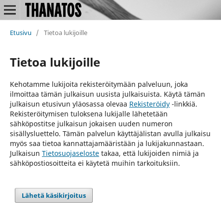
Etusivu
/
Tietoa lukijoille
Tietoa lukijoille
Kehotamme lukijoita rekisteröitymään palveluun, joka
ilmoittaa tämän julkaisun uusista julkaisuista. Käytä tämän
julkaisun etusivun yläosassa olevaa
Rekisteröidy
-linkkiä.
Rekisteröitymisen tuloksena lukijalle lähetetään
sähköpostitse julkaisun jokaisen uuden numeron
sisällysluettelo. Tämän palvelun käyttäjälistan avulla julkaisu
myös saa tietoa kannattajamääristään ja lukijakunnastaan.
Julkaisun
Tietosuojaseloste
takaa, että lukijoiden nimiä ja
sähköpostiosoitteita ei käytetä muihin tarkoituksiin.
Lähetä käsikirjoitus