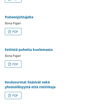
Puheenjohtajalta
Ilona Pajari
PDF
Eettistä puhetta kuolemasta
Ilona Pajari
PDF
Koulusurmat lisäsivät sekä
yhteisöllisyyttä että ristiriitoja
PDF