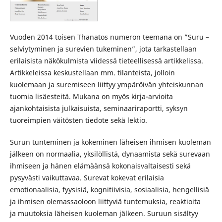
Vuoden 2014 toisen Thanatos numeron teemana on ”Suru –
selviytyminen ja surevien tukeminen”, jota tarkastellaan
erilaisista näkökulmista viidessä tieteellisessä artikkelissa.
Artikkeleissa keskustellaan mm. tilanteista, jolloin
kuolemaan ja suremiseen liittyy ympäröivän yhteiskunnan
tuomia lisäesteitä. Mukana on myös kirja-arvioita
ajankohtaisista julkaisuista, seminaariraportti, syksyn
tuoreimpien väitösten tiedote sekä lektio.
Surun tunteminen ja kokeminen läheisen ihmisen kuoleman
jälkeen on normaalia, yksilöllistä, dynaamista sekä surevaan
ihmiseen ja hänen elämäänsä kokonaisvaltaisesti sekä
pysyvästi vaikuttavaa. Surevat kokevat erilaisia
emotionaalisia, fyysisiä, kognitiivisia, sosiaalisia, hengellisiä
ja ihmisen olemassaoloon liittyviä tuntemuksia, reaktioita
ja muutoksia läheisen kuoleman jälkeen. Suruun sisältyy