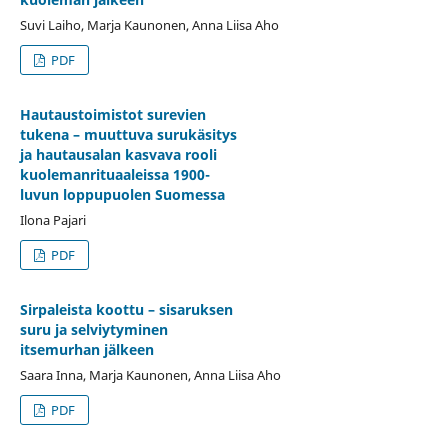
Suvi Laiho, Marja Kaunonen, Anna Liisa Aho
PDF
Hautaustoimistot surevien
tukena – muuttuva surukäsitys
ja hautausalan kasvava rooli
kuolemanrituaaleissa 1900-
luvun loppupuolen Suomessa
Ilona Pajari
PDF
Sirpaleista koottu – sisaruksen
suru ja selviytyminen
itsemurhan jälkeen
Saara Inna, Marja Kaunonen, Anna Liisa Aho
PDF