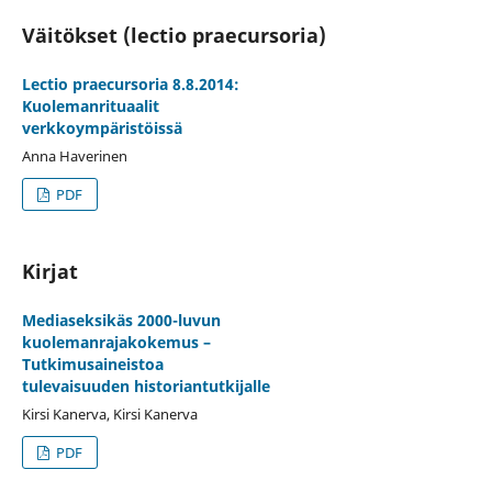
Väitökset (lectio praecursoria)
Lectio praecursoria 8.8.2014:
Kuolemanrituaalit
verkkoympäristöissä
Anna Haverinen
PDF
Kirjat
Mediaseksikäs 2000-luvun
kuolemanrajakokemus –
Tutkimusaineistoa
tulevaisuuden historiantutkijalle
Kirsi Kanerva, Kirsi Kanerva
PDF