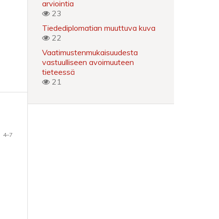
arviointia
23
Tiedediplomatian muuttuva kuva
22
Vaatimustenmukaisuudesta
vastuulliseen avoimuuteen
tieteessä
21
4–7