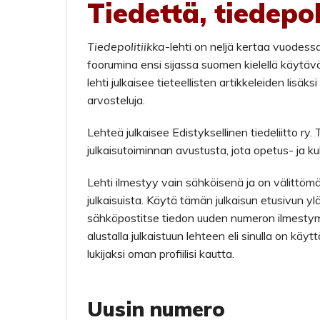
Tiedettä, tiedepol
Tiedepolitiikka
-lehti on neljä kertaa vuodessa
foorumina ensi sijassa suomen kielellä käytäväl
lehti julkaisee tieteellisten artikkeleiden lisäk
arvosteluja.
Lehteä julkaisee Edistyksellinen tiedeliitto ry.
julkaisutoiminnan avustusta, jota opetus- ja ku
Lehti ilmestyy vain sähköisenä ja on välittömäs
julkaisuista. Käytä tämän julkaisun etusivun 
sähköpostitse tiedon uuden numeron ilmestymise
alustalla julkaistuun lehteen eli sinulla on käyt
lukijaksi oman profiilisi kautta.
Uusin numero