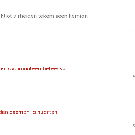
reaktiot virheiden tekemiseen kemian
4
een avoimuuteen tieteessä
4
iden aseman ja nuorten
5