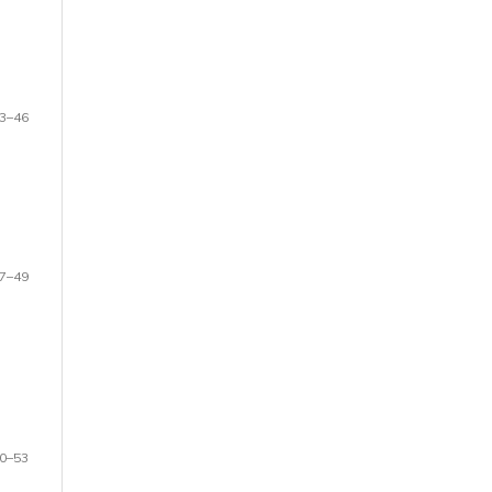
3–46
7–49
0–53