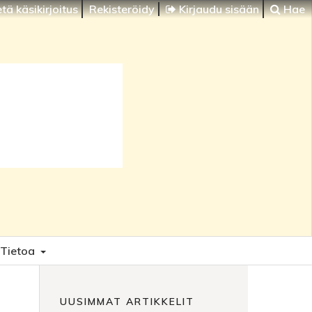
tä käsikirjoitus
Rekisteröidy
Kirjaudu sisään
Hae
Tietoa
UUSIMMAT ARTIKKELIT