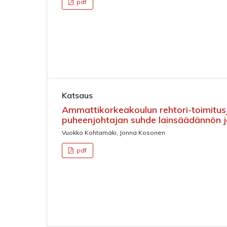
pdf
Katsaus
Ammattikorkeakoulun rehtori-toimitusj
puheenjohtajan suhde lainsäädännön 
Vuokko Kohtamäki, Jonna Kosonen
pdf