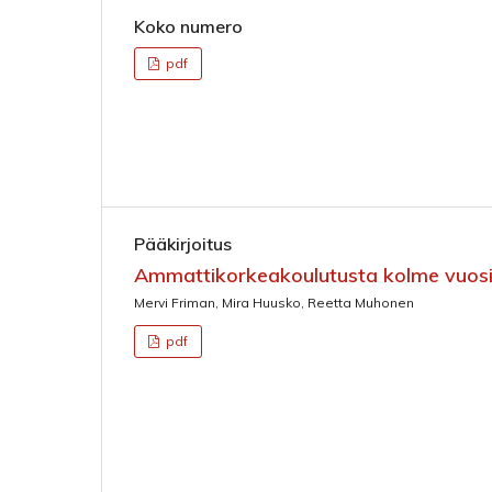
Koko numero
pdf
Pääkirjoitus
Ammattikorkeakoulutusta kolme vuo
Mervi Friman, Mira Huusko, Reetta Muhonen
pdf