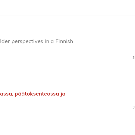
der perspectives in a Finnish
3
assa, päätöksenteossa ja
3