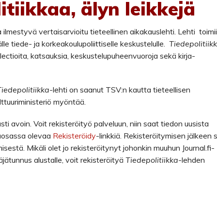
itiikkaa, älyn leikkejä
 ilmestyvä vertaisarvioitu tieteellinen aikakauslehti. Lehti toimii
le tiede- ja korkeakoulupoliittiselle keskustelulle.
Tiedepolitiik
si lectioita, katsauksia, keskustelupuheenvuoroja sekä kirja-
Tiedepolitiikka
-lehti on saanut TSV:n kautta tieteellisen
lttuuriministeriö myöntää.
ti avoin. Voit rekisteröityö palveluun, niin saat tiedon uusista
yläosassa olevaa
Rekisteröidy
-linkkiä. Rekisteröitymisen jälkeen 
stä. Mikäli olet jo rekisteröitynyt johonkin muuhun Journal.fi-
täjätunnus alustalle, voit rekisteröityä
Tiedepolitiikka
-lehden