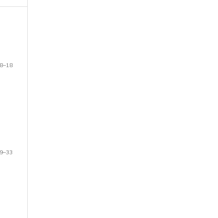
8–18
9–33