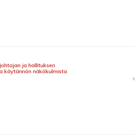
ohtajan ja hallituksen
ja käytännön näkökulmista
5