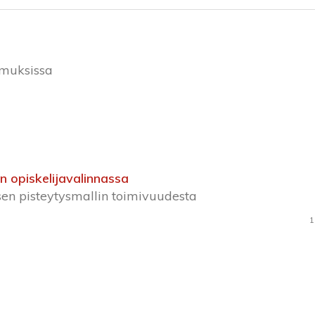
imuksissa
 opiskelijavalinnassa
ksen pisteytysmallin toimivuudesta
1