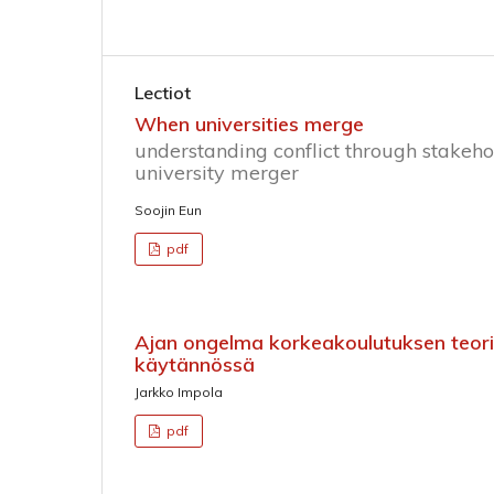
Lectiot
When universities merge
understanding conflict through stakehol
university merger
Soojin Eun
pdf
Ajan ongelma korkeakoulutuksen teori
käytännössä
Jarkko Impola
pdf