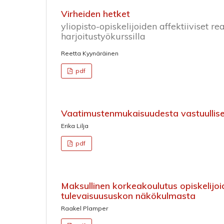
Virheiden hetket
yliopisto-opiskelijoiden affektiiviset 
harjoitustyökurssilla
Reetta Kyynäräinen
pdf
Vaatimustenmukaisuudesta vastuullis
Erika Lilja
pdf
Maksullinen korkeakoulutus opiskelijo
tulevaisuususkon näkökulmasta
Raakel Plamper