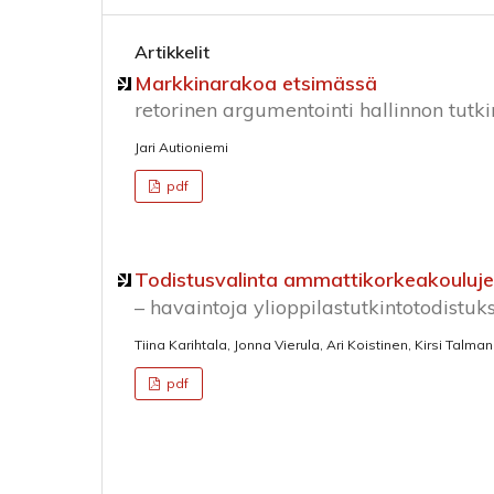
Artikkelit
Markkinarakoa etsimässä
retorinen argumentointi hallinnon tutk
Jari Autioniemi
pdf
Todistusvalinta ammattikorkeakoulujen
– havaintoja ylioppilastutkintotodistu
Tiina Karihtala, Jonna Vierula, Ari Koistinen, Kirsi Talman
pdf