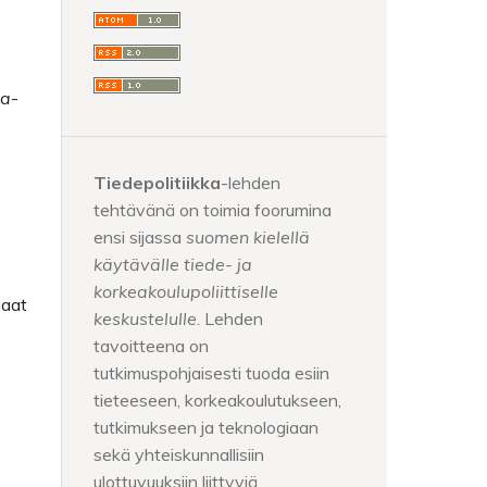
ka
-
Tiedepolitiikka
-lehden
tehtävänä on toimia foorumina
ensi sijassa
suomen kielellä
käytävälle tiede- ja
korkeakoulupoliittiselle
saat
keskustelulle
. Lehden
tavoitteena on
tutkimuspohjaisesti tuoda esiin
tieteeseen, korkeakoulutukseen,
tutkimukseen ja teknologiaan
sekä yhteiskunnallisiin
ulottuvuuksiin liittyviä