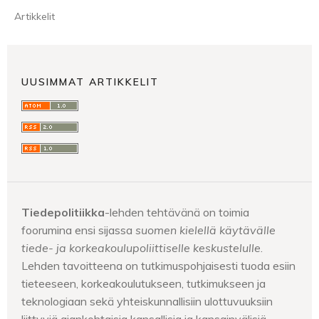
Artikkelit
UUSIMMAT ARTIKKELIT
Tiedepolitiikka
-lehden tehtävänä on toimia
foorumina ensi sijassa
suomen kielellä käytävälle
tiede- ja korkeakoulupoliittiselle keskustelulle
.
Lehden tavoitteena on tutkimuspohjaisesti tuoda esiin
tieteeseen, korkeakoulutukseen, tutkimukseen ja
teknologiaan sekä yhteiskunnallisiin ulottuvuuksiin
liittyviä ajankohtaisia kansallisia ja kansainvälisiä