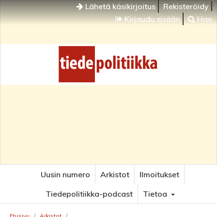
Lähetä käsikirjoitus
Rekisteröidy
Kirjaudu sisään
Hae
Uusin numero
Arkistot
Ilmoitukset
Tiedepolitiikka-podcast
Tietoa
Etusivu
/
Arkistot
/