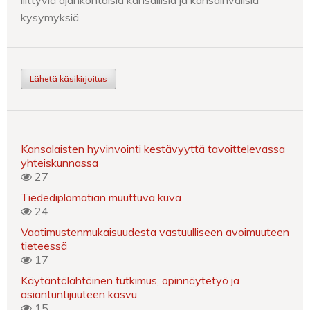
kysymyksiä.
Lähetä käsikirjoitus
Kansalaisten hyvinvointi kestävyyttä tavoittelevassa
yhteiskunnassa
27
Tiedediplomatian muuttuva kuva
24
Vaatimustenmukaisuudesta vastuulliseen avoimuuteen
tieteessä
17
Käytäntölähtöinen tutkimus, opinnäytetyö ja
asiantuntijuuteen kasvu
15