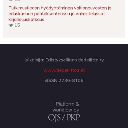
Tutkimustiedon hyödyntäminen valtioneuvoston ja
eduskunnan päätöksenteossa ja valmistelussa: –
kirjallisuuskatsaus
15
Julkaisija: Edistyksellinen tiedeliitto ry
www.tiedeliitto.net
eISSN 2736-8106