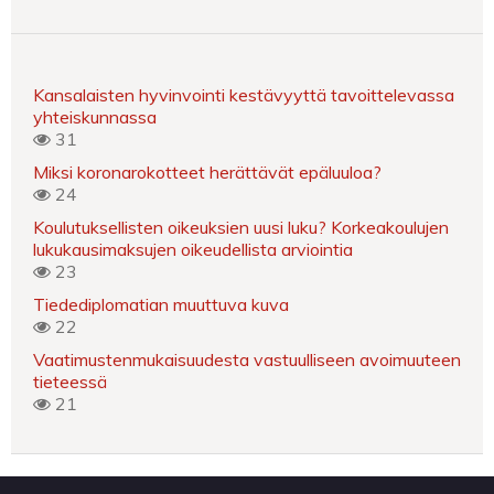
Kansalaisten hyvinvointi kestävyyttä tavoittelevassa
yhteiskunnassa
31
Miksi koronarokotteet herättävät epäluuloa?
24
Koulutuksellisten oikeuksien uusi luku? Korkeakoulujen
lukukausimaksujen oikeudellista arviointia
23
Tiedediplomatian muuttuva kuva
22
Vaatimustenmukaisuudesta vastuulliseen avoimuuteen
tieteessä
21