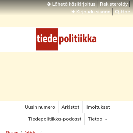
Lähetä käsikirjoitus
Rekisteröidy
Kirjaudu sisään
Hae
Uusin numero
Arkistot
Ilmoitukset
Tiedepolitiikka-podcast
Tietoa
Etusivu
/
Arkistot
/