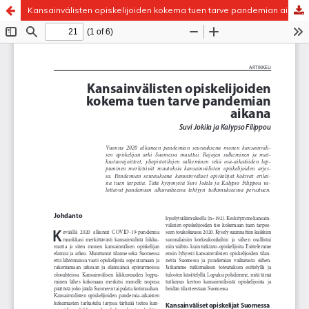
Kansainvälisten opiskelijoiden kokema tuen tarve pandemian aikana
Palvelua ylläpitää
Tieteellisten seurain valtuuskunta
.