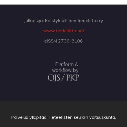
Julkaisija: Edistyksellinen tiedeliitto ry
www.tiedeliitto.net
eISSN 2736-8106
Palvelua ylläpitää
Tieteellisten seurain valtuuskunta
.