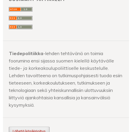
Tiedepolitiikka
-lehden tehtävänä on toimia
foorumina ensi sijassa
suomen kielellä käytävälle
tiede- ja korkeakoulupoliittiselle keskustelulle
.
Lehden tavoitteena on tutkimuspohjaisesti tuoda esiin
tieteeseen, korkeakoulutukseen, tutkimukseen ja
teknologiaan sekä yhteiskunnallisiin ulottuvuuksiin
liittyviä ajankohtaisia kansallisia ja kansainvälisiä
kysymyksiä.
Lähetä käsikirjoitus