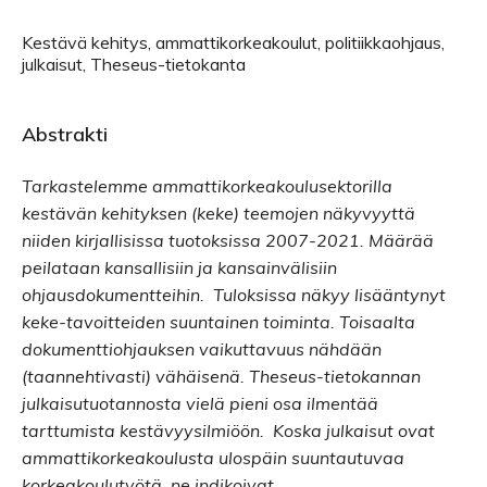
Kestävä kehitys, ammattikorkeakoulut, politiikkaohjaus,
julkaisut, Theseus-tietokanta
Abstrakti
Tarkastelemme ammattikorkeakoulusektorilla
kestävän kehityksen (keke) teemojen näkyvyyttä
niiden kirjallisissa tuotoksissa 2007-2021. Määrää
peilataan kansallisiin ja kansainvälisiin
ohjausdokumentteihin. Tuloksissa näkyy lisääntynyt
keke-tavoitteiden suuntainen toiminta. Toisaalta
dokumenttiohjauksen vaikuttavuus nähdään
(taannehtivasti) vähäisenä. Theseus-tietokannan
julkaisutuotannosta vielä pieni osa ilmentää
tarttumista kestävyysilmiöön. Koska julkaisut ovat
ammattikorkeakoulusta ulospäin suuntautuvaa
korkeakoulutyötä, ne indikoivat