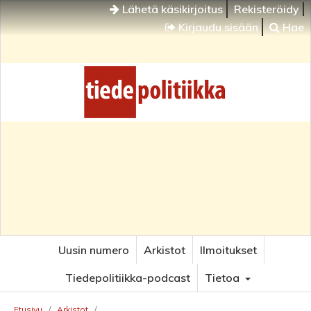
Lähetä käsikirjoitus
Rekisteröidy
Kirjaudu sisään
Hae
Uusin numero
Arkistot
Ilmoitukset
Tiedepolitiikka-podcast
Tietoa
Etusivu
/
Arkistot
/