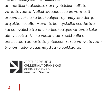
ammattikorkeakoulusektorin yhteiskunnallista
vaikuttavuutta. Vaikuttavauudessa on varmasti
eroavaisuuksia korkeakoulujen, opinnäytetöiden ja
projektien osalta. Havaittu kehityskulku noudattaa
kansainvälistä trendiä korkeakoulujen viriävää keke-
aktiivisuutta. Viime vuosina amk-sektorilla on
entisestään panostettu yhteisesti kekeä vahvistavaan
työhön - tulevaisuus näyttää toiveikkaalta.
pdf