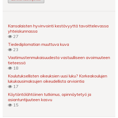
Kansalaisten hyvinvointi kestävyyttä tavoittelevassa
yhteiskunnassa
27
Tiedediplomatian muuttuva kuva
23
Vaatimustenmukaisuudesta vastuulliseen avoimuuteen
tieteessä
18
Koulutuksellisten oikeuksien uusi luku? Korkeakoulujen
lukukausimaksujen oikeudellista arviointia
17
Käytäntölähtöinen tutkimus, opinnäytetyö ja
asiantuntijuuteen kasvu
15