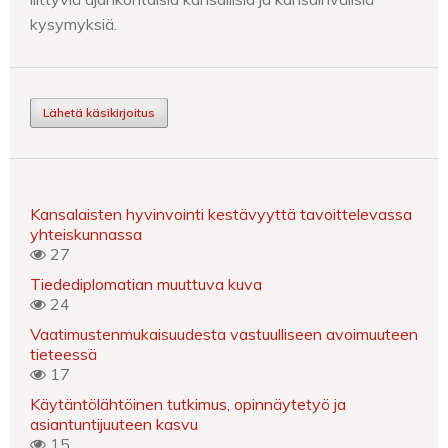
kysymyksiä.
Lähetä käsikirjoitus
Kansalaisten hyvinvointi kestävyyttä tavoittelevassa
yhteiskunnassa
27
Tiedediplomatian muuttuva kuva
24
Vaatimustenmukaisuudesta vastuulliseen avoimuuteen
tieteessä
17
Käytäntölähtöinen tutkimus, opinnäytetyö ja
asiantuntijuuteen kasvu
15