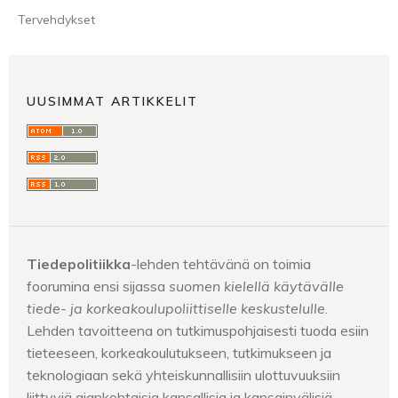
Tervehdykset
UUSIMMAT ARTIKKELIT
Tiedepolitiikka
-lehden tehtävänä on toimia
foorumina ensi sijassa
suomen kielellä käytävälle
tiede- ja korkeakoulupoliittiselle keskustelulle
.
Lehden tavoitteena on tutkimuspohjaisesti tuoda esiin
tieteeseen, korkeakoulutukseen, tutkimukseen ja
teknologiaan sekä yhteiskunnallisiin ulottuvuuksiin
liittyviä ajankohtaisia kansallisia ja kansainvälisiä