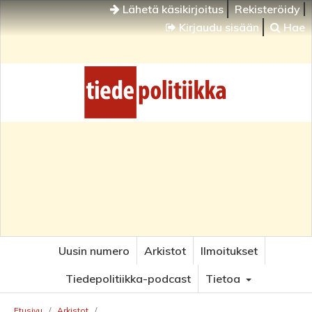
Lähetä käsikirjoitus
Rekisteröidy
Kirjaudu sisään
Hae
Uusin numero
Arkistot
Ilmoitukset
Tiedepolitiikka-podcast
Tietoa
Etusivu
/
Arkistot
/