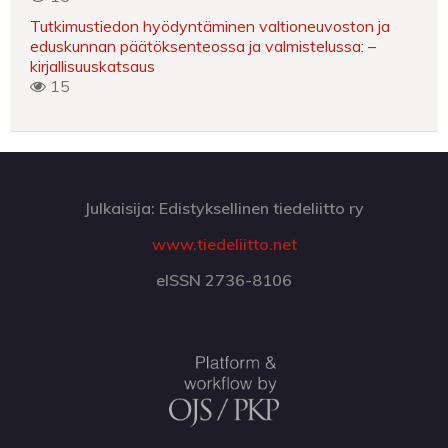
Tutkimustiedon hyödyntäminen valtioneuvoston ja
eduskunnan päätöksenteossa ja valmistelussa: –
kirjallisuuskatsaus
15
Julkaisija: Edistyksellinen tiedeliitto ry
www.tiedeliitto.net
eISSN 2736-8106