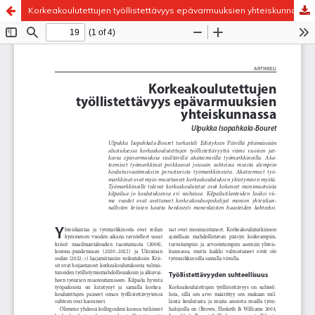
Korkeakoulutettujen työllistettävyys epävarmuuksien yhteiskunnassa
Palvelua ylläpitää
Tieteellisten seurain valtuuskunta
.