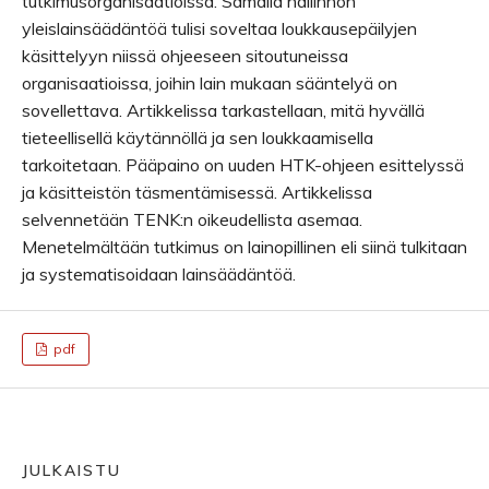
tutkimusorganisaatioissa. Samalla hallinnon
yleislainsäädäntöä tulisi soveltaa loukkausepäilyjen
käsittelyyn niissä ohjeeseen sitoutuneissa
organisaatioissa, joihin lain mukaan sääntelyä on
sovellettava. Artikkelissa tarkastellaan, mitä hyvällä
tieteellisellä käytännöllä ja sen loukkaamisella
tarkoitetaan. Pääpaino on uuden HTK-ohjeen esittelyssä
ja käsitteistön täsmentämisessä. Artikkelissa
selvennetään TENK:n oikeudellista asemaa.
Menetelmältään tutkimus on lainopillinen eli siinä tulkitaan
ja systematisoidaan lainsäädäntöä.
pdf
JULKAISTU