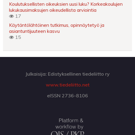
Koulutuksellisten oikeuksien uusi luku? Korkeakoulujen
lukukausimaksujen oikeudellista arviointia
17
Käytäntölähtöinen tutkimus, opinnäytetyö ja
asiantuntijuuteen kasvu
15
Julkaisija: Edistyksellinen tiedeliitto ry
www.tiedeliitto.net
eISSN 2736-8106