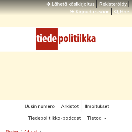
Lähetä käsikirjoitus
Rekisteröidy
Kirjaudu sisään
Hae
Uusin numero
Arkistot
Ilmoitukset
Tiedepolitiikka-podcast
Tietoa
Etusivu
/
Arkistot
/