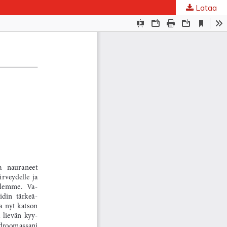
Lataa
ta
.