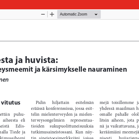
Palvelua ylläpitää
Tieteellisten seurain valtuuskun