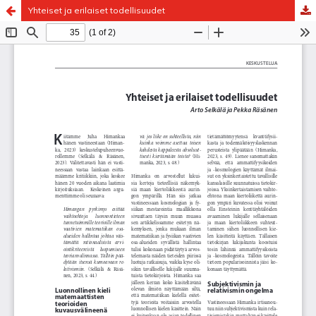
Yhteiset ja erilaiset todellisuudet
Palvelua ylläpitää
Tieteellisten seurain valtuuskunta
.