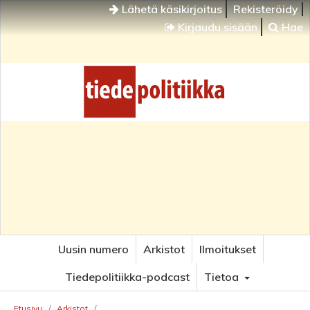
Lähetä käsikirjoitus
Rekisteröidy
Kirjaudu sisään
Hae
Uusin numero
Arkistot
Ilmoitukset
Tiedepolitiikka-podcast
Tietoa
Etusivu
/
Arkistot
/