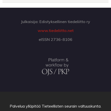
Julkaisija: Edistyksellinen tiedeliitto ry
www.tiedeliitto.net
eISSN 2736-8106
Palvelua ylläpitää
Tieteellisten seurain valtuuskunta
.