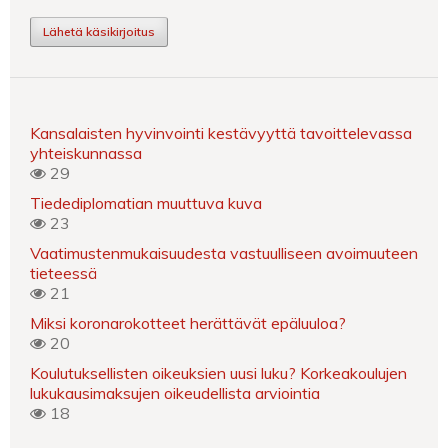
Lähetä käsikirjoitus
Kansalaisten hyvinvointi kestävyyttä tavoittelevassa
yhteiskunnassa
29
Tiedediplomatian muuttuva kuva
23
Vaatimustenmukaisuudesta vastuulliseen avoimuuteen
tieteessä
21
Miksi koronarokotteet herättävät epäluuloa?
20
Koulutuksellisten oikeuksien uusi luku? Korkeakoulujen
lukukausimaksujen oikeudellista arviointia
18