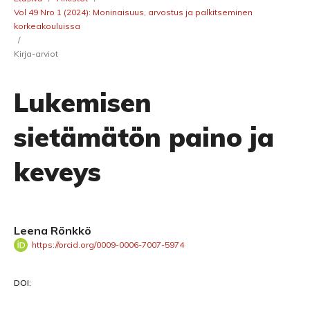
Vol 49 Nro 1 (2024): Moninaisuus, arvostus ja palkitseminen
korkeakouluissa
/
Kirja-arviot
Lukemisen
sietämätön paino ja
keveys
Leena Rönkkö
https://orcid.org/0009-0006-7007-5974
DOI: